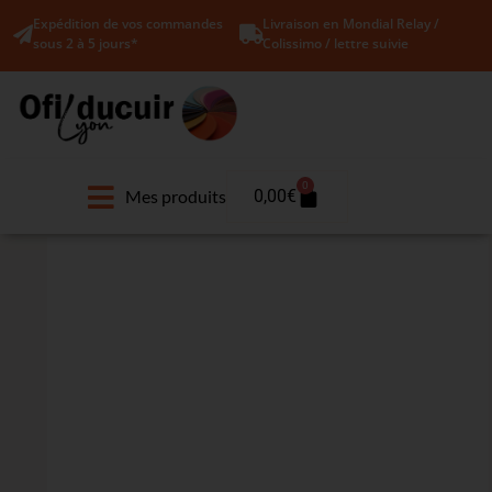
Expédition de vos commandes
Livraison en Mondial Relay /
sous 2 à 5 jours*
Colissimo / lettre suivie
0
Mes produits
0,00
€