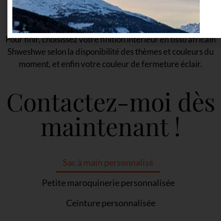
CHOISISSEZ VOTRE FINITION
Pour finir, choisissez votre finition intérieur en tissu africain
Shweshwe selon la disponibilité des thèmes et couleurs du
moment, et enfin votre couleur de fermeture éclair.
Contactez-moi dès
maintenant !
Sac à main personnalisé
Petite maroquinerie personnalisée
Ceinture personnalisée