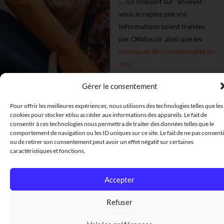
En cliquant sur "envoyer"
vous acceptez que vos
informations soient traitées
par Ofilducuir ainsi que les
politiques de confidentialité du
site . *
Gérer le consentement
Envoyer
Pour venir me
Pour offrir les meilleures expériences, nous utilisons des technologies telles que les
cookies pour stocker et/ou accéder aux informations des appareils. Le fait de
voir
consentir à ces technologies nous permettra de traiter des données telles que le
comportement de navigation ou les ID uniques sur ce site. Le fait de ne pas consenti
Uniquement
ou de retirer son consentement peut avoir un effet négatif sur certaines
caractéristiques et fonctions.
sur RDV :
Accepter
Refuser
Mon atelier boutique