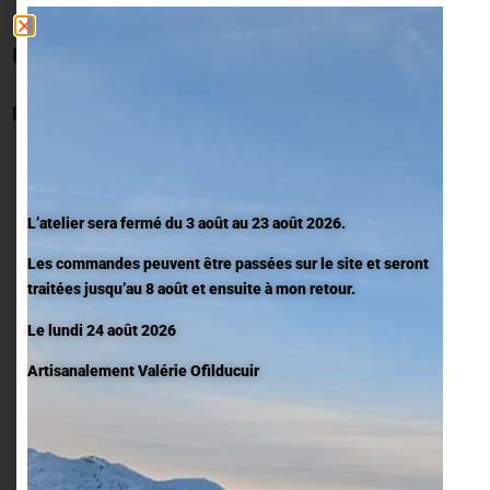
CHOISISSEZ VOTRE MODÈLE DE MAROQUINERIE
Parmi mes créations, choisissez un modèle à personnaliser :
sacs à main en cuir, articles de mode et accessoires,
portefeuilles, porte-cartes, porte-monnaie, étuis à lunettes,
etc.
L’atelier sera fermé du 3 août au 23 août 2026.
Les commandes peuvent être passées sur le site et seront
CHOISISSEZ LA COULEUR DU CUIR ET DES FILS
traitées jusqu’au 8 août et ensuite à mon retour.
Nous voyons ensemble les couleurs disponibles afin de
Le lundi 24 août 2026
choisir les cuirs qui vous ressemblent. Faites votre choix
parmi des cuirs lisses ou grainés, selon les arrivages, ainsi
Artisanalement Valérie Ofilducuir
que votre couleur de fil ...