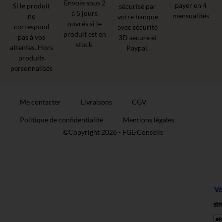
Envoie sous 2
payer en 4
Si le produit
sécurisé par
à 5 jours
mensualités
ne
votre banque
ouvrés si le
correspond
avec sécurité
produit est en
pas à vos
3D secure et
stock.
attentes. Hors
Paypal.
produits
personnalisés
Me contacter
Livraisons
CGV
Politique de confidentialité
Mentions légales
©Copyright 2026 -
FGL-Conseils