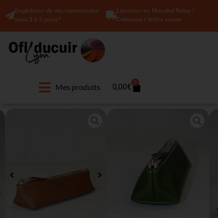
Expédition de vos commandes
Livraison en Mondial Relay /
sous 2 à 5 jours*
Colissimo / lettre suivie
0
Mes produits
0,00
€
Trousse à
stylos en cuir
Accueil
/
Accessoires de
bureau
/
Trousses
/ Trousse à
stylos en cuir
(
9
avis
client)