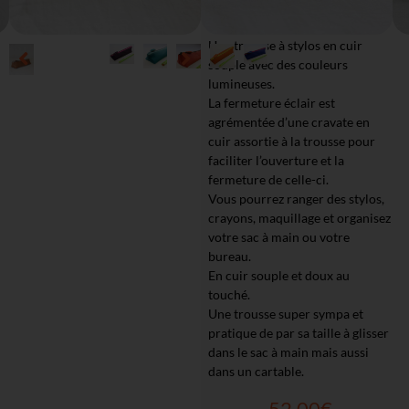
Noté
9
5.00
sur 5
Une trousse à stylos en cuir
basé sur
souple avec des couleurs
notations
lumineuses.
La fermeture éclair est
client
agrémentée d’une cravate en
cuir assortie à la trousse pour
faciliter l’ouverture et la
fermeture de celle-ci.
Vous pourrez ranger des stylos,
crayons, maquillage et organisez
votre sac à main ou votre
bureau.
En cuir souple et doux au
touché.
Une trousse super sympa et
pratique de par sa taille à glisser
dans le sac à main mais aussi
dans un cartable.
52,00
€