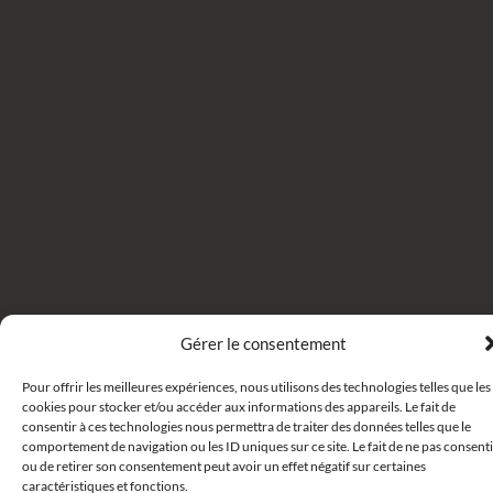
Gérer le consentement
Pour offrir les meilleures expériences, nous utilisons des technologies telles que les
cookies pour stocker et/ou accéder aux informations des appareils. Le fait de
consentir à ces technologies nous permettra de traiter des données telles que le
comportement de navigation ou les ID uniques sur ce site. Le fait de ne pas consenti
ou de retirer son consentement peut avoir un effet négatif sur certaines
caractéristiques et fonctions.