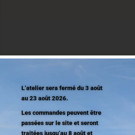
Rejoignez l’univers O fil du cuir
L’atelier sera fermé du 3 août
au 23 août 2026.
vre la vie de l’atelier, découvrir les nouvelles pièces en cuir coloré et les
Les commandes peuvent être
passées sur le site et seront
ations soient traitées pour l'envoi de newsletters par Ofilducuir ainsi q
traitées jusqu’au 8 août et