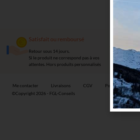
Satisfait ou remboursé
Liv
Retour sous 14 jours.
Mon
Si le produit ne correspond pas à vos
Envo
attentes. Hors produits personnalisés
prod
Me contacter
Livraisons
CGV
Politique de confi
©Copyright 2026 -
FGL-Conseils