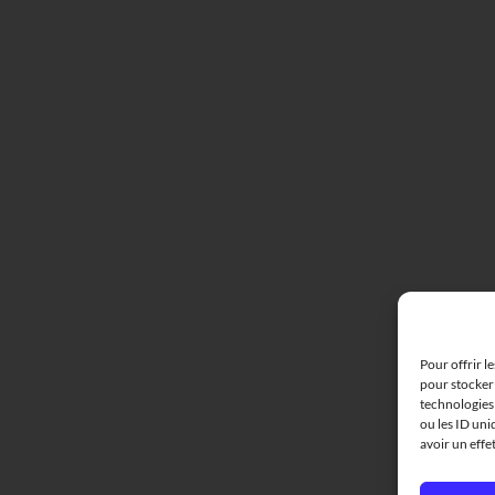
Pour offrir l
pour stocker 
technologies
ou les ID uni
avoir un effe