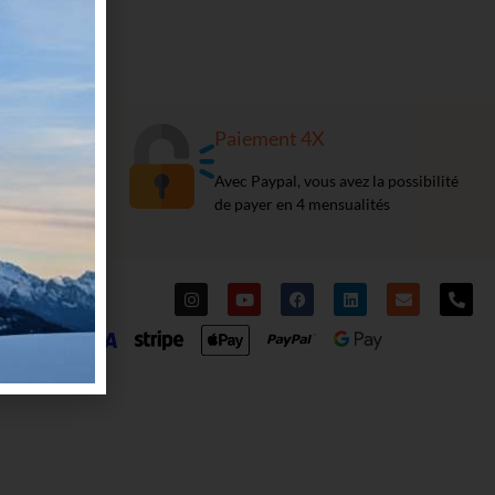
sé
Paiement 4X
urs sécurisé
Avec Paypal, vous avez la possibilité
 sécurité 3D
de payer en 4 mensualités