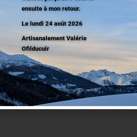
ensuite à mon retour.
Je m'inscris !
Le lundi 24 août 2026
Artisanalement Valérie
raison Rapide
Paiement Sécuri
Ofilducuir
dial Relay, Colissimo.
Votre paiement, toujo
ie sous 2 à 5 jours ouvrés si le
par votre banque avec
uit est en stock.
secure et Paypal.
dentialité
Mentions légales