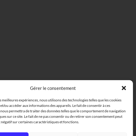
Gérer le consentement
es meilleures expériences, nous utilisons des technologies telles que les cookies
et/ou accéder aux informations des appareils. Le fait de consentir à ces
 nous permettra de traiter des données telles que le comportement de navigation
ques sur ce site. Le fait de ne pas consentir ou de retirer son consentement peut
t négatif sur certaines caractéristiques et fonctions.