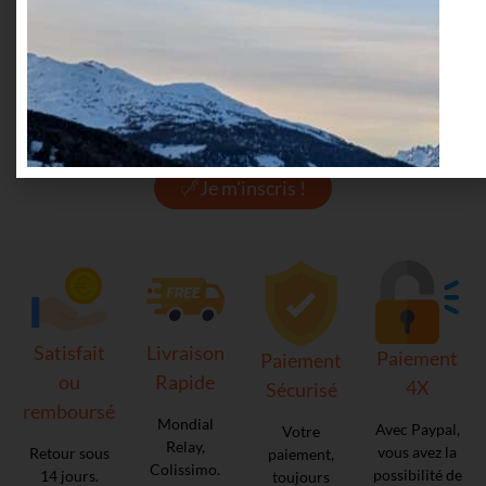
En cliquant sur "envoyer" vous acceptez que vos informations
soient traitées pour l'envoi de newsletters par Ofilducuir ainsi que
les
politiques de confidentialité du site.
Je m'inscris !
Satisfait
Livraison
Paiement
Paiement
ou
Rapide
4X
Sécurisé
remboursé
Mondial
Avec Paypal,
Votre
Relay,
vous avez la
Retour sous
paiement,
Colissimo.
possibilité de
14 jours.
toujours