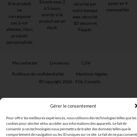
Envoie sous 2
payer en 4
Si le produit
sécurisé par
à 5 jours
mensualités
ne
votre banque
ouvrés si le
correspond
avec sécurité
produit est en
pas à vos
3D secure et
stock.
attentes. Hors
Paypal.
produits
personnalisés
Me contacter
Livraisons
CGV
Politique de confidentialité
Mentions légales
©Copyright 2026 -
FGL-Conseils
Gérer le consentement
Pour offrir les meilleures expériences, nous utilisons des technologies telles que les
cookies pour stocker et/ou accéder aux informations des appareils. Le fait de
consentir à ces technologies nous permettra de traiter des données telles que le
comportement de navigation ou les ID uniques sur ce site. Le fait de ne pas consenti