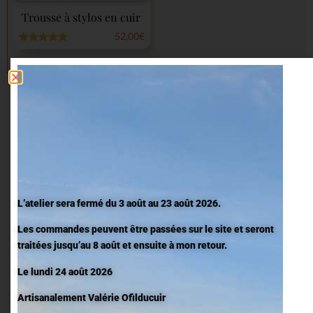
Trousse à stylos en cuir
52,00
€
Note
5.00
sur 5
Rejoignez l’univers O fil du
cuir
Inscrivez-vous à la newsletter, pour suivre la vie de l’atelier,
découvrir les nouvelles pièces en cuir coloré et les coulisses de
chaque création faite main.
L’atelier sera fermé du 3 août au 23 août 2026.
Les commandes peuvent être passées sur le site et seront
traitées jusqu’au 8 août et ensuite à mon retour.
Le lundi 24 août 2026
Artisanalement Valérie Ofilducuir