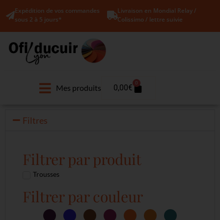
Expédition de vos commandes
Livraison en Mondial Relay /
sous 2 à 5 jours*
Colissimo / lettre suivie
0
Mes produits
0,00
€
Filtres
Filtrer par produit
Trousses
Filtrer par couleur