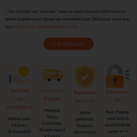
En cliquant sur "envoyer" vous acceptez que vos informations
soient traitées pour l'envoi de newsletters par Ofilducuir ainsi que
les
politiques de confidentialité du site.
Je m'inscris !
Satisfait
Livraison
Paiement
Paiement
ou
Rapide
4X
Sécurisé
remboursé
Mondial
Avec Paypal,
Votre
Relay,
vous avez la
Retour sous
paiement,
Colissimo.
possibilité de
14 jours.
toujours
Envoie sous 2
payer en 4
Si le produit
sécurisé par
à 5 jours