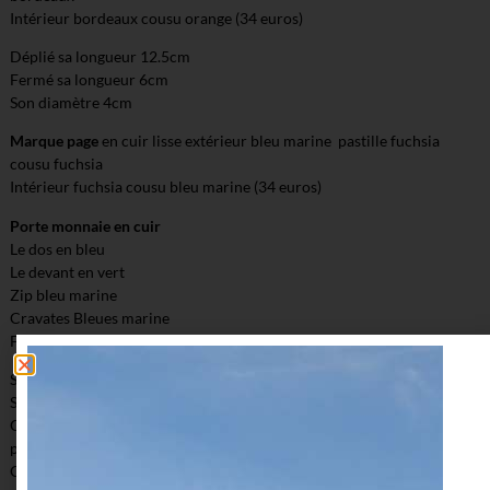
Intérieur bordeaux cousu orange (34 euros)
Déplié sa longueur 12.5cm
Fermé sa longueur 6cm
Son diamètre 4cm
Marque page
en cuir lisse extérieur bleu marine pastille fuchsia
cousu fuchsia
Intérieur fuchsia cousu bleu marine (34 euros)
Porte monnaie en cuir
Le dos en bleu
Le devant en vert
Zip bleu marine
Cravates Bleues marine
Fil de couture bleu marine (55 euros)
Sa longueur extérieure 13,5cm
Sa hauteur extérieure 8cm
Ouverture de la grande poche 12cm Sa petite poche 6cm de
profondeur
Ouverture de la petite poche 8,5cm