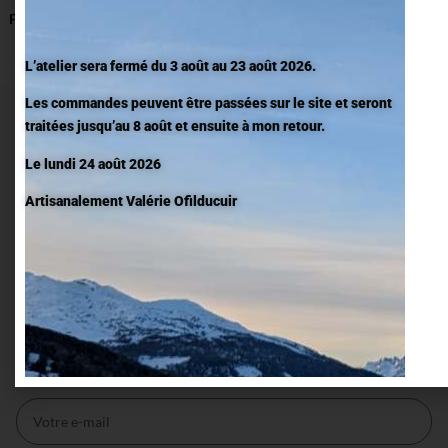
Fabrication semaine 17
L’atelier sera fermé du 3 août au 23 août 2026.
Les commandes peuvent être passées sur le site et seront
Rejoignez l’univers O fil du
traitées jusqu’au 8 août et ensuite à mon retour.
cuir
Le lundi 24 août 2026
Inscrivez-vous à la newsletter, pour suivre la vie de l’atelier,
Artisanalement Valérie Ofilducuir
découvrir les nouvelles pièces en cuir coloré et les coulisses de
chaque création faite main.