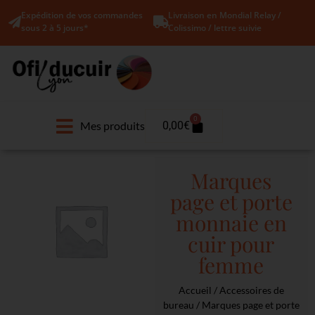
Expédition de vos commandes
Livraison en Mondial Relay /
sous 2 à 5 jours*
Colissimo / lettre suivie
0
Mes produits
0,00
€
Marques
page et porte
monnaie en
cuir pour
femme
Accueil
/
Accessoires de
bureau
/ Marques page et porte