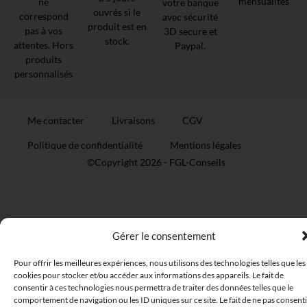
mensualités
ne
votre banque
ouvrés si le
correspond
avec sécurité
produit est en
pas à vos
3D secure et
stock.
attentes. Hors
Paypal.
produits
personnalisés
Me contacter
Livraisons
CGV
Politique de confidentialité
Mentions légales
©Copyright 2026 -
FGL-Conseils
Gérer le consentement
Pour offrir les meilleures expériences, nous utilisons des technologies telles que les
cookies pour stocker et/ou accéder aux informations des appareils. Le fait de
consentir à ces technologies nous permettra de traiter des données telles que le
comportement de navigation ou les ID uniques sur ce site. Le fait de ne pas consenti