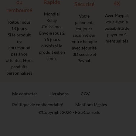
ou
Rapide
4X
Sécurisé
remboursé
Mondial
Avec Paypal,
Votre
Relay,
vous avez la
Retour sous
paiement,
Colissimo.
possibilité de
14 jours.
toujours
Envoie sous 2
payer en 4
Si le produit
sécurisé par
à 5 jours
mensualités
ne
votre banque
ouvrés si le
correspond
avec sécurité
produit est en
pas à vos
3D secure et
stock.
attentes. Hors
Paypal.
produits
personnalisés
Me contacter
Livraisons
CGV
Politique de confidentialité
Mentions légales
©Copyright 2026 -
FGL-Conseils