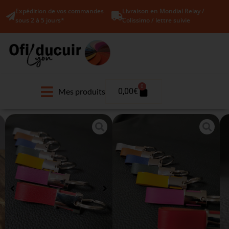
Expédition de vos commandes
Livraison en Mondial Relay /
sous 2 à 5 jours*
Colissimo / lettre suivie
0
Mes produits
0,00
€
Porte clés en
cuir
Accueil
/
Maroquinerie pour
homme
/
Porte clés
/ Porte clés
en cuir
(
1
avis
client)