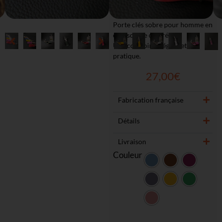
Noté
1
5.00
sur 5
Porte clés sobre pour homme en
basé sur
cuir souple coloré.
notation
Un accessoire élégant et
pratique.
client
27,00
€
Fabrication française
Détails
Livraison
Couleur