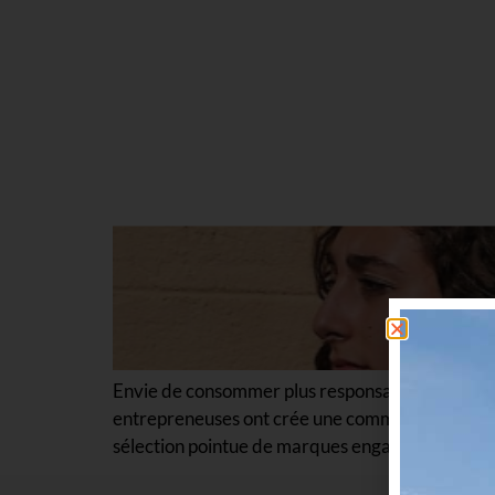
Envie de consommer plus responsable ? De souten
entrepreneuses ont crée une communauté de jeu
sélection pointue de marques engagées. Les entr