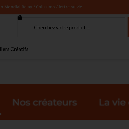
en Mondial Relay / Colissimo / lettre suivie
liers Créatifs