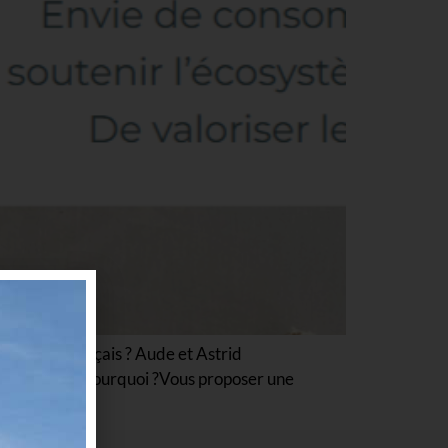
ir-faire français ? Aude et Astrid
e en France.Pourquoi ?Vous proposer une
…]