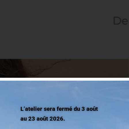
ir l’écosystème des marques françaises ? De valoriser le savo
L’atelier sera fermé du 3 août
nes entreprises françaises respectant une production éthiqu
epreneurs du réseau Les Petites Tricolores se sont lancés le [
au 23 août 2026.