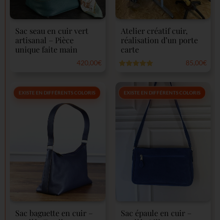
Atelier créatif cuir,
Sac seau en cuir vert
réalisation d’un porte
artisanal – Pièce
carte
unique faite main
85,00
€
420,00
€
Note
5.00
Note
sur 5
0
sur
5
EXISTE EN DIFFÉRENTS COLORIS
EXISTE EN DIFFÉRENTS COLORIS
Sac baguette en cuir –
Sac épaule en cuir –