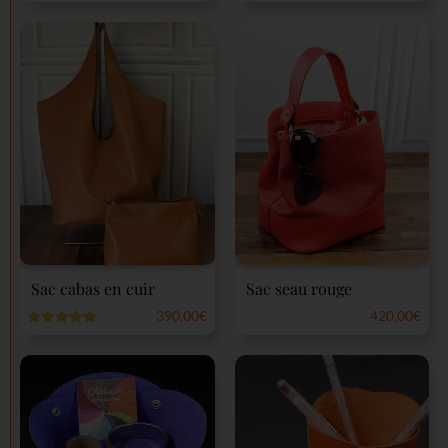
Note
5.00
sur 5
Sac cabas en cuir
Sac seau rouge
390,00
€
420,00
€
Note
5.00
Note
sur 5
0
sur
5