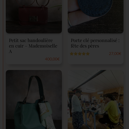
Petit sac bandoulière
Porte clé personnalisé :
en cuir – Mademoiselle
fête des pères
A
27,00
€
400,00
€
Note
5.00
sur 5
Note
0
sur
5