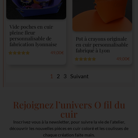
Vide poches en cuir
pleine fleur
personnalisable de
Pot à crayons originale
fabrication lyonnaise
en cuir personnalisable
fabriqué à Lyon
49,00
€
49,00
€
Note
5.00
sur 5
Note
5.00
sur 5
1
2
3
Suivant
Rejoignez l’univers O fil du
cuir
Inscrivez-vous à la newsletter, pour suivre la vie de l’atelier,
découvrir les nouvelles pièces en cuir coloré et les coulisses de
chaque création faite main.