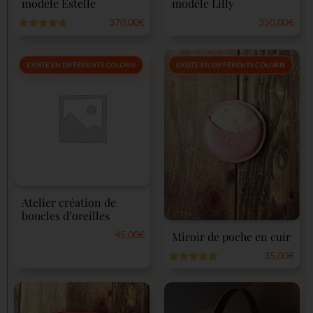
modèle Estelle
modèle Lilly
370,00
€
350,00
€
Note
5.00
Note
sur 5
0
sur
5
EXISTE EN DIFFÉRENTS COLORIS
EXISTE EN DIFFÉRENTS COLORIS
Atelier création de
boucles d’oreilles
45,00
€
Miroir de poche en cuir
Note
35,00
€
0
sur
Note
5.00
5
sur 5