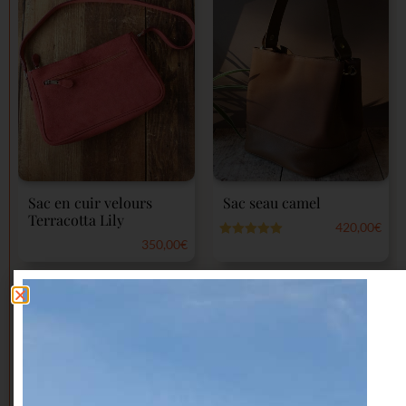
Sac en cuir velours
Sac seau camel
Terracotta Lily
420,00
€
350,00
€
Note
5.00
sur 5
Note
0
sur
5