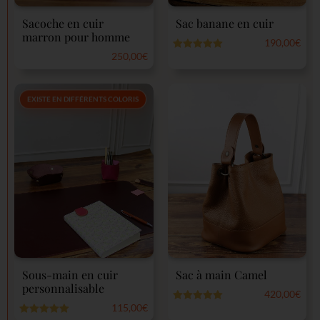
Sacoche en cuir
Sac banane en cuir
marron pour homme
190,00
€
250,00
€
Note
5.00
sur 5
Note
0
sur
5
EXISTE EN DIFFÉRENTS COLORIS
Sous-main en cuir
Sac à main Camel
personnalisable
420,00
€
115,00
€
Note
5.00
sur 5