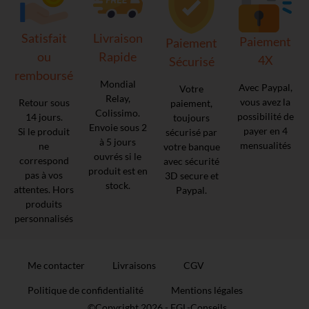
Satisfait
Livraison
Paiement
Paiement
ou
Rapide
4X
Sécurisé
remboursé
Mondial
Avec Paypal,
Votre
Relay,
vous avez la
Retour sous
paiement,
Colissimo.
possibilité de
14 jours.
toujours
Envoie sous 2
payer en 4
Si le produit
sécurisé par
à 5 jours
mensualités
ne
votre banque
ouvrés si le
correspond
avec sécurité
produit est en
pas à vos
3D secure et
stock.
attentes. Hors
Paypal.
produits
personnalisés
Me contacter
Livraisons
CGV
Politique de confidentialité
Mentions légales
©Copyright 2026 -
FGL-Conseils