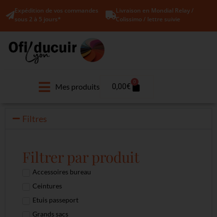
Expédition de vos commandes
Livraison en Mondial Relay /
sous 2 à 5 jours*
Colissimo / lettre suivie
0
Mes produits
0,00
€
Filtres
Filtrer par produit
Accessoires bureau
Ceintures
Etuis passeport
Grands sacs