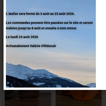
L’atelier sera fermé du 3 août au 23 août 2026.
Les commandes peuvent être passées sur le site et seront
traitées jusqu’au 8 août et ensuite à mon retour.
Sac bandoulière
Sacoche homme en
homme en cuir
cuir
Le lundi 24 août 2026
250,00
€
250,00
€
Artisanalement Valérie Ofilducuir
Note
5.00
Note
sur 5
0
sur
5
EXISTE EN DIFFÉRENTS COLORIS